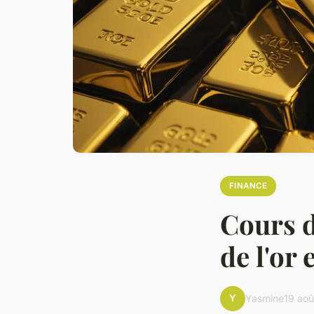
FINANCE
Cours de
de l'or 
Y
Yasmine
19 ao