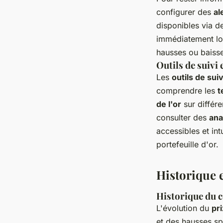
configurer des
al
disponibles via d
immédiatement lor
hausses ou baiss
Outils de suivi 
Les
outils de suiv
comprendre les
t
de l'or
sur différ
consulter des
ana
accessibles et int
portefeuille d'or.
Historique e
Historique du c
L'évolution du
pri
et des hausses spe