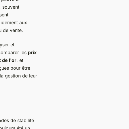
s, souvent
sent
apidement aux
u de vente.
yser et
 comparer les
prix
 de l'or
, et
çues pour être
la gestion de leur
des de stabilité
toujours été un