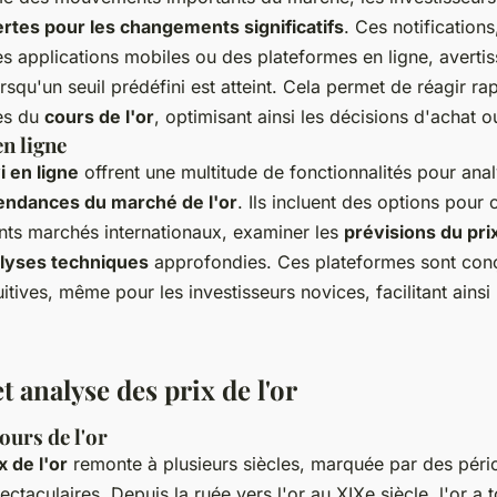
ertes pour les changements significatifs
. Ces notification
es applications mobiles ou des plateformes en ligne, avertis
squ'un seuil prédéfini est atteint. Cela permet de réagir r
es du
cours de l'or
, optimisant ainsi les décisions d'achat o
en ligne
i en ligne
offrent une multitude de fonctionnalités pour anal
endances du marché de l'or
. Ils incluent des options pour
ents marchés internationaux, examiner les
prévisions du prix
lyses techniques
approfondies. Ces plateformes sont con
uitives, même pour les investisseurs novices, facilitant ainsi 
t analyse des prix de l'or
ours de l'or
x de l'or
remonte à plusieurs siècles, marquée par des pério
ctaculaires. Depuis la ruée vers l'or au XIXe siècle, l'or a 