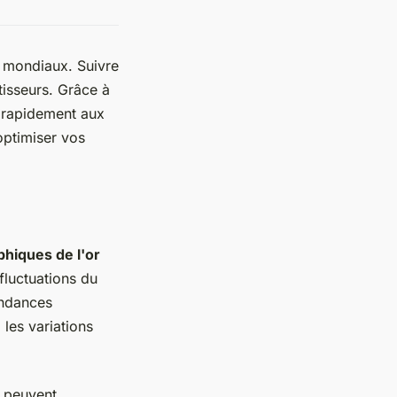
s mondiaux. Suivre
stisseurs. Grâce à
r rapidement aux
optimiser vos
phiques de l'or
 fluctuations du
endances
les variations
s peuvent