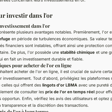
r investir dans l'or
investissement dans l'or
r présente plusieurs avantages notables. Premièrement, l'or 
refuge
en période de turbulences économiques. Sa valeur t
s financiers sont instables, offrant ainsi une protection contr
aire. De plus, l'or possède une
stabilité chimique
et une g
ui en fait un investissement durable et fiable.
iques pour acheter de l'or en ligne
aitent acheter de l'or en ligne, il est crucial de suivre cert
r investissement. Tout d'abord, privilégiez les plateformes 
 celles qui offrent des
lingots d'or LBMA
avec une pureté 
lement de consulter les
prix de l'or en temps réel
pour eff
opportun. Enfin, vérifiez les avis des utilisateurs et optez
a transparence et la discrétion des transactions.
rix de l'or à long terme