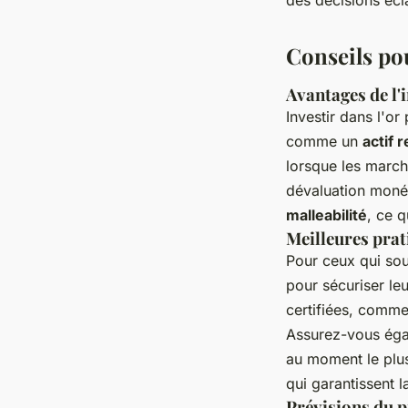
Conseils pou
Avantages de l'
Investir dans l'o
comme un
actif 
lorsque les marché
dévaluation monét
malleabilité
, ce q
Meilleures prat
Pour ceux qui souh
pour sécuriser leu
certifiées, comme
Assurez-vous éga
au moment le plus 
qui garantissent l
Prévisions du p