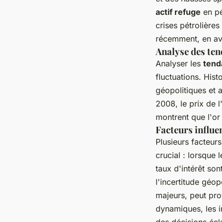
actif refuge
en pé
crises pétrolières
récemment, en avr
Analyse des te
Analyser les
tend
fluctuations. His
géopolitiques et a
2008, le prix de 
montrent que l'or
Facteurs influe
Plusieurs facteurs
crucial : lorsque
taux d'intérêt son
l'incertitude géo
majeurs, peut pro
dynamiques, les 
des décisions écl