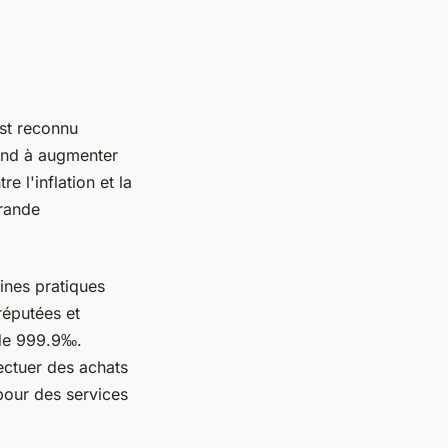
est reconnu
end à augmenter
e l'inflation et la
rande
aines pratiques
réputées et
de 999.9‰.
ectuer des achats
 pour des services