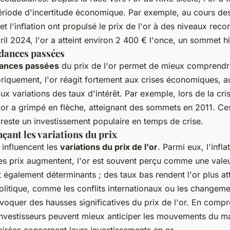
riode d'incertitude économique. Par exemple, au cours des
 et l'inflation ont propulsé le prix de l'or à des niveaux reco
il 2024, l'or a atteint environ 2 400 € l'once, un sommet hi
ndances passées
ances passées
du prix de l'or permet de mieux comprendr
toriquement, l'or réagit fortement aux crises économiques, a
ux variations des taux d'intérêt. Par exemple, lors de la cri
l'or a grimpé en flèche, atteignant des sommets en 2011. C
 reste un investissement populaire en temps de crise.
nçant les variations du prix
 influencent les
variations du prix de l'or
. Parmi eux, l'infla
 les prix augmentent, l'or est souvent perçu comme une vale
t également déterminants ; des taux bas rendent l'or plus attr
politique, comme les conflits internationaux ou les changeme
voquer des hausses significatives du prix de l'or. En comp
investisseurs peuvent mieux anticiper les mouvements du m
airées concernant leurs investissements en or.