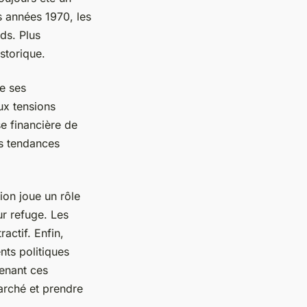
 années 1970, les
rds. Plus
storique.
e ses
ux tensions
se financière de
es tendances
tion joue un rôle
ur refuge. Les
actif. Enfin,
nts politiques
renant ces
arché et prendre