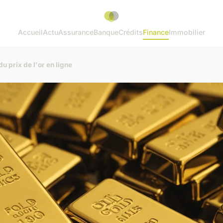
Accueil
Actu
Assurance
Banque
Crédits
Finance
Immobilier
du prix de l'or en ligne