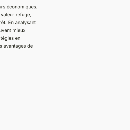
eurs économiques.
 valeur refuge,
rêt. En analysant
euvent mieux
atégies en
es avantages de