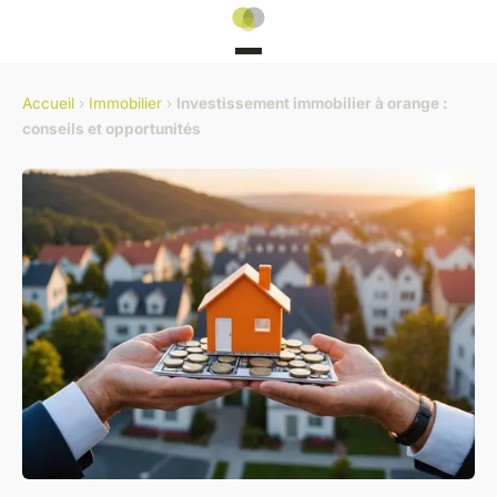
Accueil
›
Immobilier
›
Investissement immobilier à orange :
conseils et opportunités