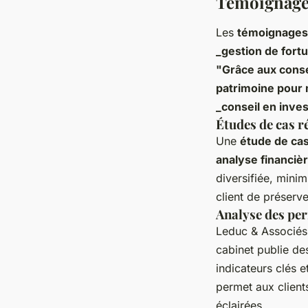
Témoignages
Les
témoignages 
_gestion de fort
"Grâce aux conse
patrimoine pour 
_conseil en inve
Études de cas r
Une
étude de ca
analyse financiè
diversifiée, mini
client de préserve
Analyse des pe
Leduc & Associés
cabinet publie des
indicateurs clés
permet aux client
éclairées.