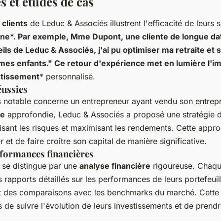
 et études de cas
clients
de Leduc & Associés illustrent l'efficacité de leurs 
une*. Par exemple, Mme Dupont, une cliente de longue da
ils de Leduc & Associés, j'ai pu optimiser ma retraite et
mes enfants." Ce retour d'expérience met en lumière l'im
stissement
* personnalisé.
éussies
s
notable concerne un entrepreneur ayant vendu son entrepr
re
approfondie, Leduc & Associés a proposé une stratégie d
misant les risques et maximisant les rendements. Cette appr
r et de faire croître son capital de manière significative.
rformances financières
 se distingue par une
analyse financière
rigoureuse. Chaque
 rapports détaillés sur les performances de leurs portefeuil
 et des comparaisons avec les benchmarks du marché. Cette
s de suivre l'évolution de leurs investissements et de prend