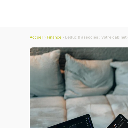
Accueil
›
Finance
›
Leduc & associés : votre cabinet