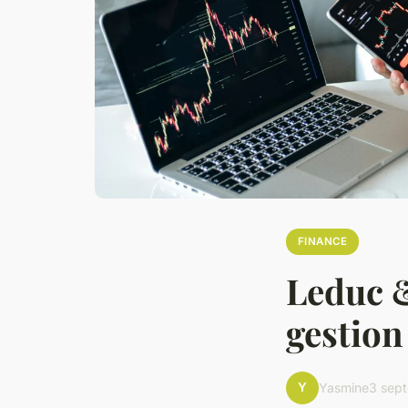
FINANCE
Leduc &
gestion
Y
Yasmine
3 sep