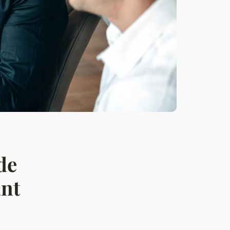
de
ant