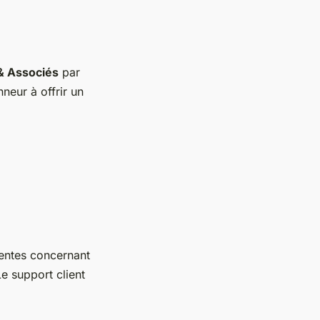
& Associés
par
neur à offrir un
uentes concernant
Le support client