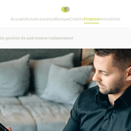
Accueil
Actu
Assurance
Banque
Crédits
Finance
Immobilier
 de gestion de patrimoine indépendant