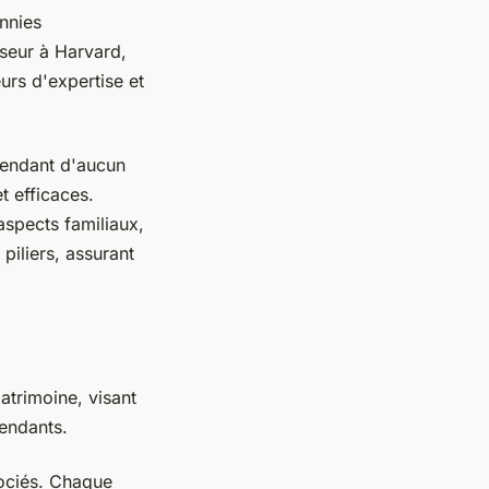
nnies
sseur à Harvard,
urs d'expertise et
endant d'aucun
t efficaces.
aspects familiaux,
piliers, assurant
trimoine, visant
pendants.
ociés. Chaque