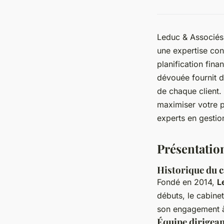
Leduc & Associés
une expertise con
planification fina
dévouée fournit d
de chaque client.
maximiser votre p
experts en gestio
Présentatio
Historique du c
Fondé en 2014,
L
débuts, le cabine
son engagement à 
Équipe dirigea