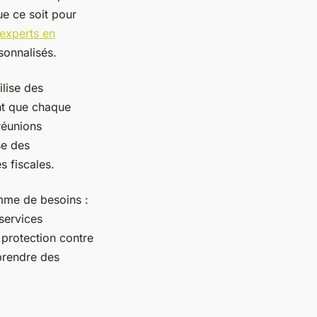
ue ce soit pour
experts en
sonnalisés.
ilise des
ant que chaque
réunions
se des
s fiscales.
mme de besoins :
services
 protection contre
 prendre des