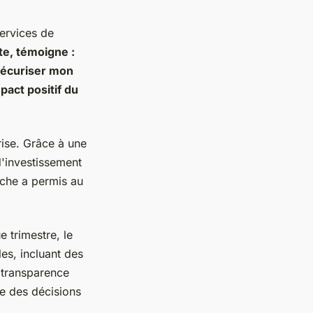
services de
te, témoigne :
 sécuriser mon
pact positif du
ise. Grâce à une
'investissement
oche a permis au
 trimestre, le
les, incluant des
 transparence
re des décisions